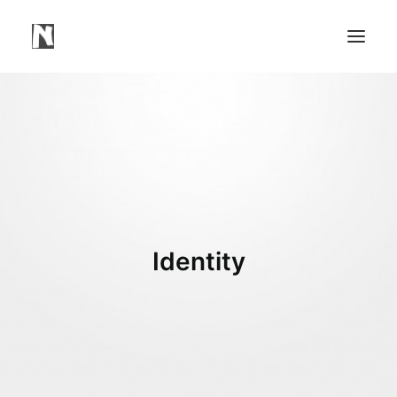
Need
Webbsidor
Våra Tjänster
Våra Projekt
Portfolio Video
Identity
Mindre Lager Borås
Kontakt