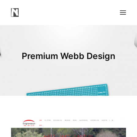
Need
Webbsidor
Premium Webb Design
Våra Tjänster
Våra Projekt
Portfolio Video
Mindre Lager Borås
Kontakt