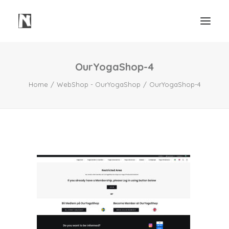
OurYogaShop-4
Need
Home
WebShop - OurYogaShop
OurYogaShop-4
Webbsidor
Våra Tjänster
Våra Projekt
Portfolio Video
Mindre Lager Borås
Kontakt