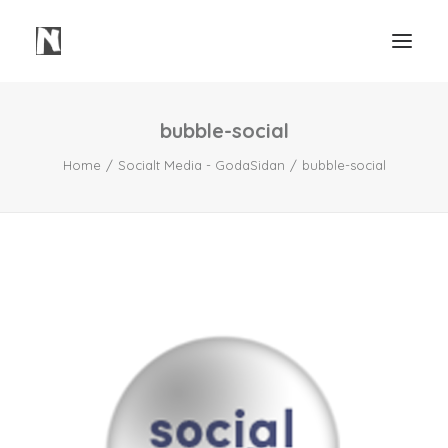
bubble-social
Need
Home
Socialt Media - GodaSidan
bubble-social
Webbsidor
Våra Tjänster
Våra Projekt
Portfolio Video
Mindre Lager Borås
Kontakt