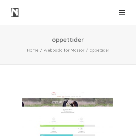
öppettider
Need
Home
Webbsida för Mässor
öppettider
Webbsidor
Våra Tjänster
Våra Projekt
Portfolio Video
Mindre Lager Borås
Kontakt