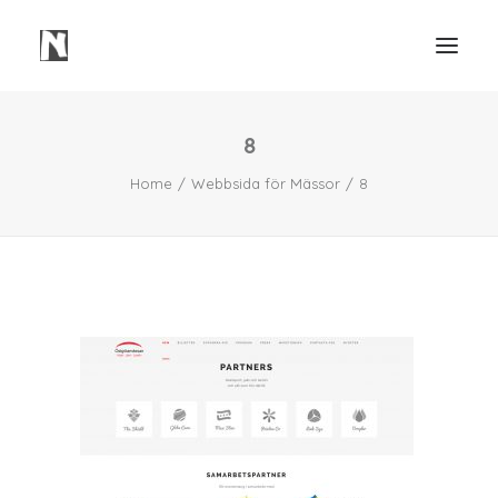
8
Need
Home
Webbsida för Mässor
8
Webbsidor
Våra Tjänster
Våra Projekt
Portfolio Video
Mindre Lager Borås
Kontakt