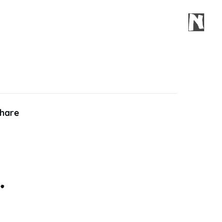
hare
…