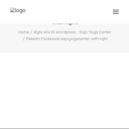
Reklam-Facebook-sisjoyogacenter-
Need
with-light
Webbsidor
Home
Byta Wix till Wordpress - Sisjö Yoga Center
Våra Tjänster
Reklam-Facebook-sisjoyogacenter-with-light
Våra Projekt
Portfolio Video
Mindre Lager Borås
Kontakt