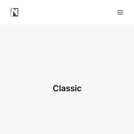
Need
Webbsidor
Våra Tjänster
Våra Projekt
Portfolio Video
Classic
Mindre Lager Borås
Kontakt