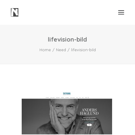
lifevision-bild
Need
Home
Need
lifevision-bild
Webbsidor
Våra Tjänster
Våra Projekt
Portfolio Video
Mindre Lager Borås
Kontakt