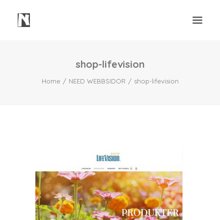
shop-lifevision
Need
Home
NEED WEBBSIDOR
shop-lifevision
Webbsidor
Våra Tjänster
Våra Projekt
Portfolio Video
Mindre Lager Borås
Kontakt