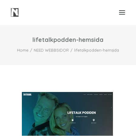
lifetalkpodden-hemsida
Need
Home
NEED WEBBSIDOR
lifetalkpodden-hemsida
Webbsidor
Våra Tjänster
Våra Projekt
Portfolio Video
Mindre Lager Borås
Kontakt