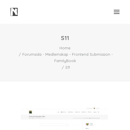
S11
Need
Home
Webbsidor
Forumsida - Medlemskap - Frontend Submission -
Våra Tjänster
FamilyBook
S11
Våra Projekt
Portfolio Video
Mindre Lager Borås
Kontakt